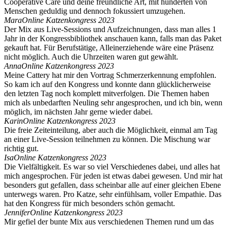
Cooperative Care und deine freundliche Art, mit hunderten von
Menschen geduldig und dennoch fokussiert umzugehen.
Mara
Online Katzenkongress 2023
Der Mix aus Live-Sessions und Aufzeichnungen, dass man alles 1
Jahr in der Kongressbibliothek anschauen kann, falls man das Paket
gekauft hat. Für Berufstätige, Alleinerziehende wäre eine Präsenz
nicht möglich. Auch die Uhrzeiten waren gut gewählt.
Anna
Online Katzenkongress 2023
Meine Cattery hat mir den Vortrag Schmerzerkennung empfohlen.
So kam ich auf den Kongress und konnte dann glücklicherweise
den letzten Tag noch komplett mitverfolgen. Die Themen haben
mich als unbedarften Neuling sehr angesprochen, und ich bin, wenn
möglich, im nächsten Jahr gerne wieder dabei.
Karin
Online Katzenkongress 2023
Die freie Zeiteinteilung, aber auch die Möglichkeit, einmal am Tag
an einer Live-Session teilnehmen zu können. Die Mischung war
richtig gut.
Isa
Online Katzenkongress 2023
Die Vielfältigkeit. Es war so viel Verschiedenes dabei, und alles hat
mich angesprochen. Für jeden ist etwas dabei gewesen. Und mir hat
besonders gut gefallen, dass scheinbar alle auf einer gleichen Ebene
unterwegs waren. Pro Katze, sehr einfühlsam, voller Empathie. Das
hat den Kongress für mich besonders schön gemacht.
Jennifer
Online Katzenkongress 2023
Mir gefiel der bunte Mix aus verschiedenen Themen rund um das