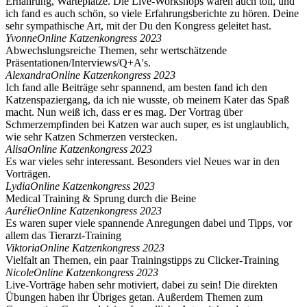
Ernährung, Warteplätze. Die Live-Workshops waren auch toll, und
ich fand es auch schön, so viele Erfahrungsberichte zu hören. Deine
sehr sympathische Art, mit der Du den Kongress geleitet hast.
Yvonne
Online Katzenkongress 2023
Abwechslungsreiche Themen, sehr wertschätzende
Präsentationen/Interviews/Q+A's.
Alexandra
Online Katzenkongress 2023
Ich fand alle Beiträge sehr spannend, am besten fand ich den
Katzenspaziergang, da ich nie wusste, ob meinem Kater das Spaß
macht. Nun weiß ich, dass er es mag. Der Vortrag über
Schmerzempfinden bei Katzen war auch super, es ist unglaublich,
wie sehr Katzen Schmerzen verstecken.
Alisa
Online Katzenkongress 2023
Es war vieles sehr interessant. Besonders viel Neues war in den
Vorträgen.
Lydia
Online Katzenkongress 2023
Medical Training & Sprung durch die Beine
Aurélie
Online Katzenkongress 2023
Es waren super viele spannende Anregungen dabei und Tipps, vor
allem das Tierarzt-Training
Viktoria
Online Katzenkongress 2023
Vielfalt an Themen, ein paar Trainingstipps zu Clicker-Training
Nicole
Online Katzenkongress 2023
Live-Vorträge haben sehr motiviert, dabei zu sein! Die direkten
Übungen haben ihr Übriges getan. Außerdem Themen zum