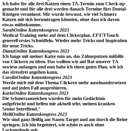
Ich habe für alle drei Katzen einen TA-Termin zum Check-up
gemacht und für alle drei werden danach Termine fürs Dental-
Röntgen veranlasst. Mir wurde bewusst, wie viel Schmerz
Katzen mit sich herumtragen könnten, ohne dass ich davon
etwas mitbekomme.
Sarah
Online Katzenkongress 2023
Medical Training mehr auf dem Clickerplan. EFT/TTouch
generell erstes Schnüffeln. Wieder mehr Tricks und Inspiration
für neue Tricks.
Diana
Online Katzenkongress 2023
Ich fange mit meiner Katze nun an, das Zähneputzen mithilfe
von Clickern zu üben. Das wollten wir auf Rat unserer TA
sowieso anfangen und nun habe ich einen guten Plan, wie ich
das stressfrei angehen kann.
Carolin
Online Katzenkongress 2023
Werde mich mit dem Thema Clickern mehr auseinandersetzen
und auf jeden Fall ausprobieren.
Karin
Online Katzenkongress 2023
Die Schmerzanzeichen wurden für mein Gedächtnis
aufgefrischt und helfen mir aktuell sehr, meinen kranken
Senior betreffend."
Melli
Online Katzenkongress 2023
Wir sind ganz fleißig am Nasen-Target und am durch die Beine
springen. Ich bin begeistert, wie schön es auch ohne
Lockmethode geh