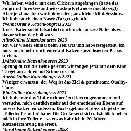
Wir haben wieder mit dem Clickern angefangen (hatte das
aufgrund ihres Gesundheitszustands etwas vernachlässigt).
Aber jetzt machen wir halt wieder ganz kleine Mini-Sessions.
Ich habe auch einen Nasen-Target gekauft.
Yvonne
Online Katzenkongress 2023
Unser Kater sucht tatsächlich noch mehr unsere Nähe als es
davor schon der Fall war.
Alisa
Online Katzenkongress 2023
Ich war wieder einmal beim Tierarzt und habe festgestellt, ich
muss noch mehr nach einer auf Katzen spezialisierten Praxis
suchen.
Lydia
Online Katzenkongress 2023
Sprung durch die Beine gelernt; wir fangen jetzt mit dem Kinn-
Target an; achten auf Schmerzesicht.
Aurélie
Online Katzenkongress 2023
Weniger erwarten, der Weg ist das Ziel & gemeinsame Quality-
Time.
Bine
Online Katzenkongress 2023
Ich habe mir das 'Ruhe nehmen' zu Herzen genommen und
versuche, mich deutlich mehr auf der emotionalen Ebene auf
unsere Katzen einzulassen. Das Ergebnis ist, dass ich jetzt eine
'Toilettenfreundin' habe: Die Große setzt sich tatsächlich neben
mich in ihre Toilette... so etwas habe ich in 20 Jahren
Katzenerfahrung nie erlebt.
Mara
Online Katzenkongress 2023