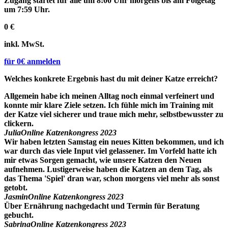
Zugang startet für alle um 8:00 Uhr morgens bis am Folgetag
um 7:59 Uhr.
0 €
inkl. MwSt.
für 0€ anmelden
Welches konkrete Ergebnis hast du mit deiner Katze erreicht?
Allgemein habe ich meinen Alltag noch einmal verfeinert und
konnte mir klare Ziele setzen. Ich fühle mich im Training mit
der Katze viel sicherer und traue mich mehr, selbstbewusster zu
clickern.
Julia
Online Katzenkongress 2023
Wir haben letzten Samstag ein neues Kitten bekommen, und ich
war durch das viele Input viel gelassener. Im Vorfeld hatte ich
mir etwas Sorgen gemacht, wie unsere Katzen den Neuen
aufnehmen. Lustigerweise haben die Katzen an dem Tag, als
das Thema 'Spiel' dran war, schon morgens viel mehr als sonst
getobt.
Jasmin
Online Katzenkongress 2023
Über Ernährung nachgedacht und Termin für Beratung
gebucht.
Sabrina
Online Katzenkongress 2023