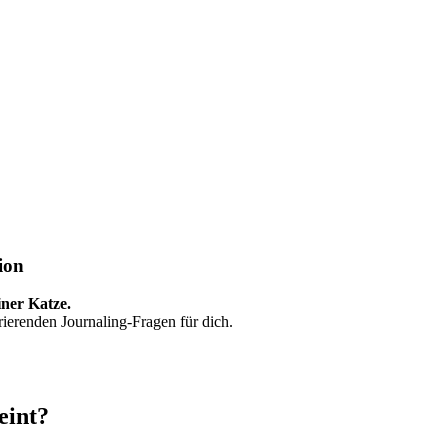
ion
iner Katze.
irierenden Journaling-Fragen für dich.
eint?